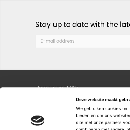
Stay up to date with the la
Herengracht 227
1016 BG Amsterdam
Deze website maakt gebru
020-3306610
We gebruiken cookies om c
bieden en om ons websitev
site met onze partners vo
combineren met andere inf