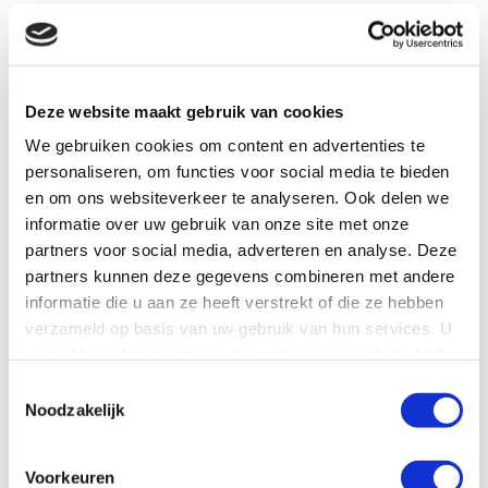
Are you interested in this brand? Then contact us.
Deze website maakt gebruik van cookies
We gebruiken cookies om content en advertenties te
personaliseren, om functies voor social media te bieden
en om ons websiteverkeer te analyseren. Ook delen we
informatie over uw gebruik van onze site met onze
partners voor social media, adverteren en analyse. Deze
partners kunnen deze gegevens combineren met andere
informatie die u aan ze heeft verstrekt of die ze hebben
verzameld op basis van uw gebruik van hun services. U
gaat akkoord met onze cookies als u onze website blijft
gebruiken.
Toestemmingsselectie
Noodzakelijk
Voorkeuren