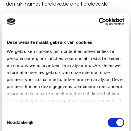
domain names
floralove.be
and
floralove.de
Price:
€ 4.500,-
Are you interested in this brand? Then contact us.
Deze website maakt gebruik van cookies
We gebruiken cookies om content en advertenties te
personaliseren, om functies voor social media te bieden
en om ons websiteverkeer te analyseren. Ook delen we
informatie over uw gebruik van onze site met onze
partners voor social media, adverteren en analyse. Deze
partners kunnen deze gegevens combineren met andere
informatie die u aan ze heeft verstrekt of die ze hebben
verzameld op basis van uw gebruik van hun services. U
gaat akkoord met onze cookies als u onze website blijft
gebruiken.
Toestemmingsselectie
Noodzakelijk