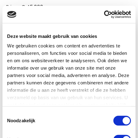
Price:
€ 45.000,-
Are you interested in this brand? Then contact us
Deze website maakt gebruik van cookies
We gebruiken cookies om content en advertenties te
personaliseren, om functies voor social media te bieden
en om ons websiteverkeer te analyseren. Ook delen we
informatie over uw gebruik van onze site met onze
partners voor social media, adverteren en analyse. Deze
partners kunnen deze gegevens combineren met andere
informatie die u aan ze heeft verstrekt of die ze hebben
verzameld op basis van uw gebruik van hun services. U
gaat akkoord met onze cookies als u onze website blijft
gebruiken.
Toestemmingsselectie
Noodzakelijk