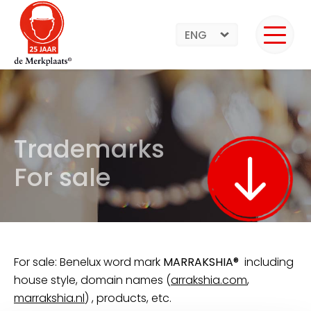
ENG
Trademarks
For sale
For sale: Benelux word mark
MARRAKSHIA®
including
house style, domain names (
arrakshia.com
,
marrakshia.nl
) , products, etc.