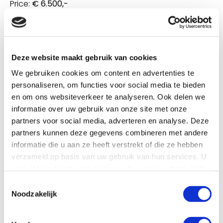
Price:
€ 6.500,-
Are you interested in this brand? Then contact us.
Deze website maakt gebruik van cookies
We gebruiken cookies om content en advertenties te
personaliseren, om functies voor social media te bieden
en om ons websiteverkeer te analyseren. Ook delen we
informatie over uw gebruik van onze site met onze
partners voor social media, adverteren en analyse. Deze
partners kunnen deze gegevens combineren met andere
informatie die u aan ze heeft verstrekt of die ze hebben
verzameld op basis van uw gebruik van hun services. U
gaat akkoord met onze cookies als u onze website blijft
gebruiken.
Toestemmingsselectie
Noodzakelijk