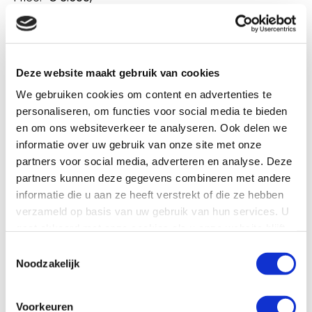
Are you interested in this brand? Then contact us
Deze website maakt gebruik van cookies
We gebruiken cookies om content en advertenties te
personaliseren, om functies voor social media te bieden
en om ons websiteverkeer te analyseren. Ook delen we
informatie over uw gebruik van onze site met onze
partners voor social media, adverteren en analyse. Deze
partners kunnen deze gegevens combineren met andere
informatie die u aan ze heeft verstrekt of die ze hebben
verzameld op basis van uw gebruik van hun services. U
gaat akkoord met onze cookies als u onze website blijft
gebruiken.
Toestemmingsselectie
Noodzakelijk
Voorkeuren