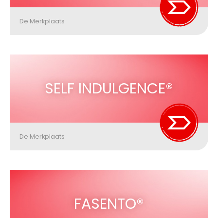
De Merkplaats
SELF INDULGENCE®
De Merkplaats
FASENTO®