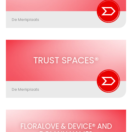
De Merkplaats
TRUST SPACES®
De Merkplaats
FLORALOVE & DEVICE® AND