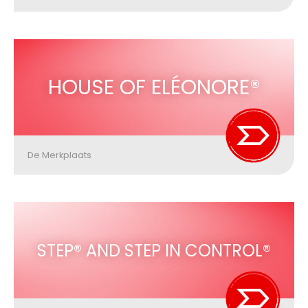
HOUSE OF ELÉONORE®
De Merkplaats
STEP® AND STEP IN CONTROL®