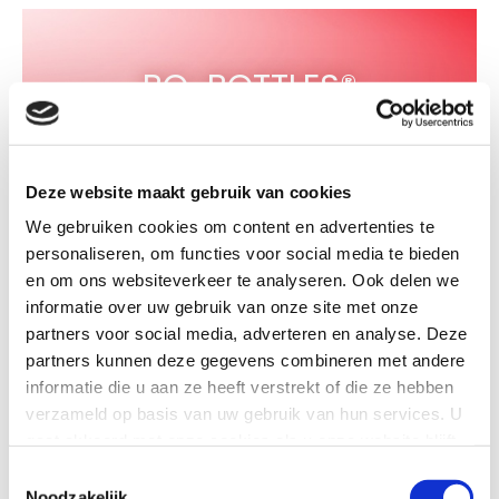
BO-BOTTLES®
Deze website maakt gebruik van cookies
De Merkplaats
We gebruiken cookies om content en advertenties te
personaliseren, om functies voor social media te bieden
en om ons websiteverkeer te analyseren. Ook delen we
informatie over uw gebruik van onze site met onze
partners voor social media, adverteren en analyse. Deze
KNIPON®
partners kunnen deze gegevens combineren met andere
informatie die u aan ze heeft verstrekt of die ze hebben
verzameld op basis van uw gebruik van hun services. U
gaat akkoord met onze cookies als u onze website blijft
De Merkplaats
gebruiken.
Toestemmingsselectie
Noodzakelijk