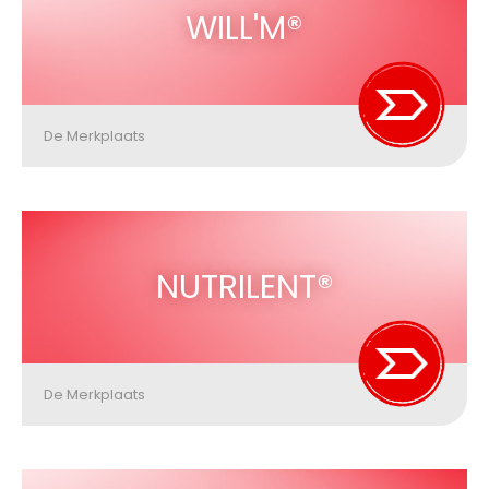
WILL'M®
De Merkplaats
NUTRILENT®
De Merkplaats