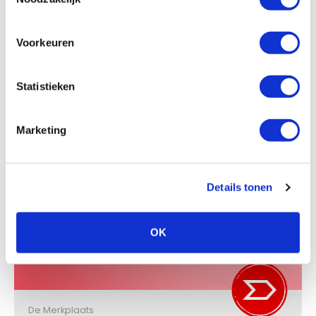
Voorkeuren
POLLINATION®
Statistieken
Marketing
De Merkplaats
Details tonen
DURAVER®
OK
De Merkplaats