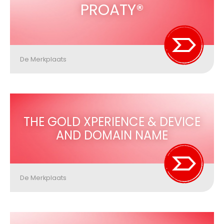
PROATY®
De Merkplaats
THE GOLD XPERIENCE & DEVICE
AND DOMAIN NAME
De Merkplaats