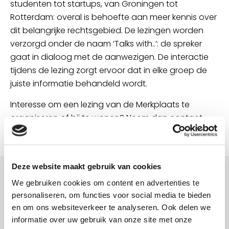
studenten tot startups, van Groningen tot
Rotterdam: overal is behoefte aan meer kennis over
dit belangrijke rechtsgebied. De lezingen worden
verzorgd onder de naam ‘Talks with..’: de spreker
gaat in dialoog met de aanwezigen. De interactie
tijdens de lezing zorgt ervoor dat in elke groep de
juiste informatie behandeld wordt.
Interesse om een lezing van de Merkplaats te
organiseren of bij te wonen? Neem dan contact
met ons op.
Deze website maakt gebruik van cookies
We gebruiken cookies om content en advertenties te
Duidelijk in wat ze doen. Geven goede adviezen.
personaliseren, om functies voor social media te bieden
en om ons websiteverkeer te analyseren. Ook delen we
Jan-Paul Huiskamp
informatie over uw gebruik van onze site met onze