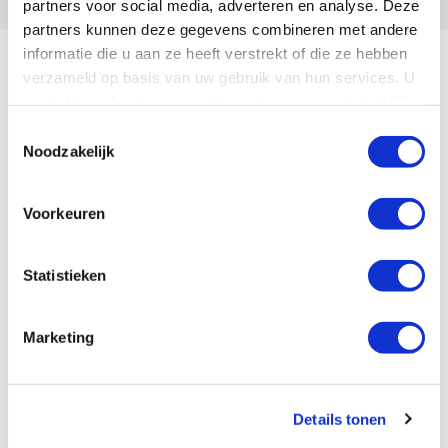
partners voor social media, adverteren en analyse. Deze
partners kunnen deze gegevens combineren met andere
informatie die u aan ze heeft verstrekt of die ze hebben
verzameld op basis van uw gebruik van hun services. U
gaat akkoord met onze cookies als u onze website blijft
gebruiken.
Toestemmingsselectie
Noodzakelijk
Voorkeuren
Statistieken
Marketing
Details tonen