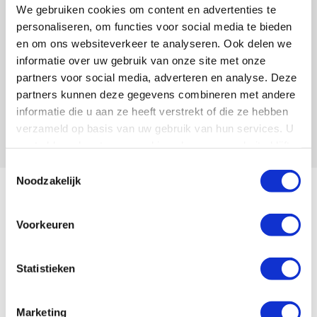
In mijn praktijk als advocaat heb ik met plezier
We gebruiken cookies om content en advertenties te
samengewerkt met De Merkplaats, een stel
personaliseren, om functies voor social media te bieden
merkengekken die goed aansluiting weten te vinden
en om ons websiteverkeer te analyseren. Ook delen we
bij hun potentiële klanten. Dat doen zij met een
informatie over uw gebruik van onze site met onze
combinatie van enthousiasme, meedenken als
partners voor social media, adverteren en analyse. Deze
ondernemer en vakkennis.
partners kunnen deze gegevens combineren met andere
informatie die u aan ze heeft verstrekt of die ze hebben
Remco N.
verzameld op basis van uw gebruik van hun services. U
gaat akkoord met onze cookies als u onze website blijft
gebruiken.
Toestemmingsselectie
Noodzakelijk
Voorkeuren
Statistieken
Marketing