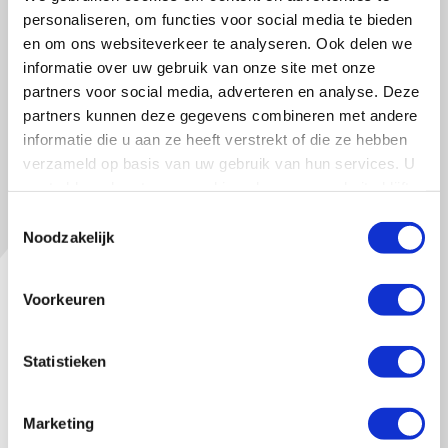
personaliseren, om functies voor social media te bieden
In haar vrije tijd leest Florien graag, luistert ze
en om ons websiteverkeer te analyseren. Ook delen we
informatie over uw gebruik van onze site met onze
veel muziek en podcasts, en vindt ze het leuk
partners voor social media, adverteren en analyse. Deze
om met vrienden mee te doen aan pubquizzen.
partners kunnen deze gegevens combineren met andere
informatie die u aan ze heeft verstrekt of die ze hebben
verzameld op basis van uw gebruik van hun services. U
gaat akkoord met onze cookies als u onze website blijft
gebruiken.
Toestemmingsselectie
Merken waar Florien
Noodzakelijk
gek op is:
Voorkeuren
Statistieken
Marketing