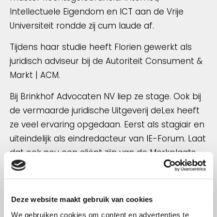
Intellectuele Eigendom en ICT aan de Vrije
Universiteit rondde zij cum laude af.
Tijdens haar studie heeft Florien gewerkt als
juridisch adviseur bij de Autoriteit Consument &
Markt | ACM.
Bij Brinkhof Advocaten NV liep ze stage. Ook bij
de vermaarde juridische Uitgeverij deLex heeft
ze veel ervaring opgedaan. Eerst als stagiair en
uiteindelijk als eindredacteur van IE-Forum. Laat
dat ook nou een cliënt zijn van de Merkplaats.
De wereld is klein.
Hier hield zij zich dagelijks bezig met het lezen,
Deze website maakt gebruik van cookies
samenvatten en redigeren van vonnissen op
het gebied van intellectueel eigendomsrecht.
We gebruiken cookies om content en advertenties te