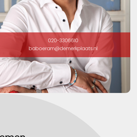
020-3306610
baboeram@demerkplaats.nl