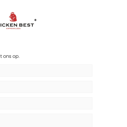
®
t ons op.