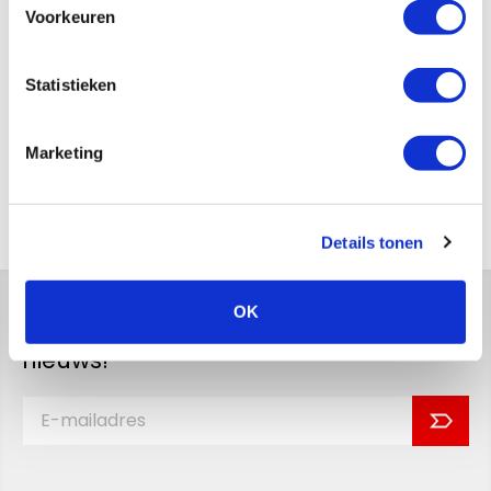
Voorkeuren
Statistieken
Versturen
Marketing
Terug naar het overzicht
Details tonen
OK
Blijf op de hoogte van ons laatste
nieuws!