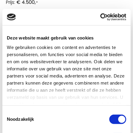
Prijs:
€ 4.500,-
Heb je interesse? Neem dan contact met ons op.
Deze website maakt gebruik van cookies
We gebruiken cookies om content en advertenties te
personaliseren, om functies voor social media te bieden
en om ons websiteverkeer te analyseren. Ook delen we
informatie over uw gebruik van onze site met onze
partners voor social media, adverteren en analyse. Deze
partners kunnen deze gegevens combineren met andere
informatie die u aan ze heeft verstrekt of die ze hebben
verzameld op basis van uw gebruik van hun services. U
gaat akkoord met onze cookies als u onze website blijft
gebruiken.
Toestemmingsselectie
Noodzakelijk