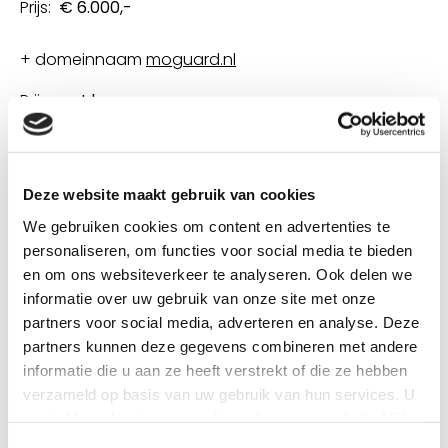
Prijs:
€ 6.000,-
+ domeinnaam
moguard.nl
Prijs:
n.o.t.k.
Heb je interesse in dit merk en domeinnaam? Neem
dan contact met ons op
Deze website maakt gebruik van cookies
We gebruiken cookies om content en advertenties te
personaliseren, om functies voor social media te bieden
en om ons websiteverkeer te analyseren. Ook delen we
informatie over uw gebruik van onze site met onze
partners voor social media, adverteren en analyse. Deze
partners kunnen deze gegevens combineren met andere
informatie die u aan ze heeft verstrekt of die ze hebben
verzameld op basis van uw gebruik van hun services. U
gaat akkoord met onze cookies als u onze website blijft
gebruiken.