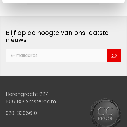
Blijf op de hoogte van ons laatste
nieuws!
Herengracht 227
1016 BG Amsterdam
020-3306610