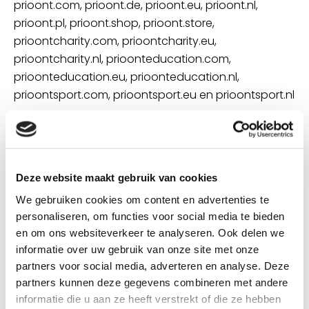
prioont.com, prioont.de, prioont.eu, prioont.nl,
prioont.pl, prioont.shop, prioont.store,
prioontcharity.com, prioontcharity.eu,
prioontcharity.nl, prioonteducation.com,
prioonteducation.eu, prioonteducation.nl,
prioontsport.com, prioontsport.eu en prioontsport.nl
Prijs merk:
€ 6.500,-
Prijs domeinnamen:
n.o.t.k.
Deze website maakt gebruik van cookies
We gebruiken cookies om content en advertenties te
Heb je interesse in dit merk en domeinnamen? Neem
personaliseren, om functies voor social media te bieden
dan contact met ons op.
en om ons websiteverkeer te analyseren. Ook delen we
informatie over uw gebruik van onze site met onze
partners voor social media, adverteren en analyse. Deze
partners kunnen deze gegevens combineren met andere
informatie die u aan ze heeft verstrekt of die ze hebben