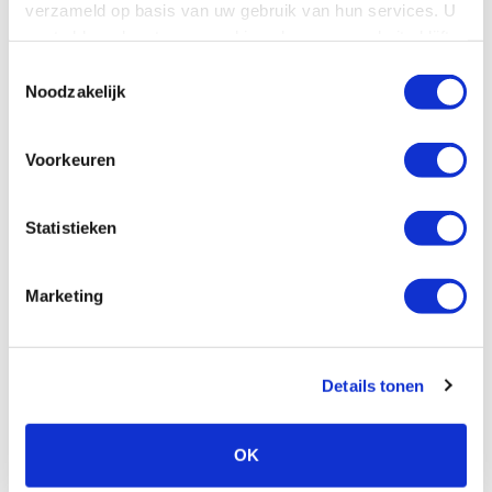
verzameld op basis van uw gebruik van hun services. U
gaat akkoord met onze cookies als u onze website blijft
gebruiken.
Toestemmingsselectie
Noodzakelijk
Voorkeuren
Statistieken
Marketing
Details tonen
Versturen
OK
Terug naar het overzicht