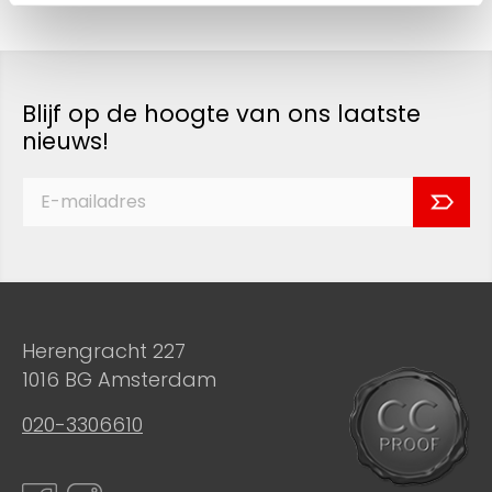
Blijf op de hoogte van ons laatste
nieuws!
Herengracht 227
1016 BG Amsterdam
020-3306610