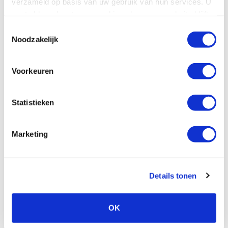
verzameld op basis van uw gebruik van hun services. U
gaat akkoord met onze cookies als u onze website blijft
gebruiken.
Toestemmingsselectie
Noodzakelijk
Voorkeuren
Statistieken
Marketing
Details tonen
Versturen
OK
Terug naar het overzicht