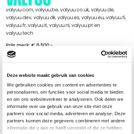
valyuu.com, valyuu.be, valyuu.co.uk, valyuu.de,
valyuu.dev, valyuu.dk, valyuu.es, valyuu.eu, valyuu.fi,
valyuu.fr, valyuu.it, valyuu.nl, valyuu.pt en
valyuu.tech
Prijs merk:
€ 6.500,-
Prijs domeinnamen:
n.o.t.k.
Deze website maakt gebruik van cookies
Heb je interesse in dit merk en domeinnamen? Neem
We gebruiken cookies om content en advertenties te
dan contact met ons op.
personaliseren, om functies voor social media te bieden
en om ons websiteverkeer te analyseren. Ook delen we
informatie over uw gebruik van onze site met onze
partners voor social media, adverteren en analyse. Deze
partners kunnen deze gegevens combineren met andere
informatie die u aan ze heeft verstrekt of die ze hebben