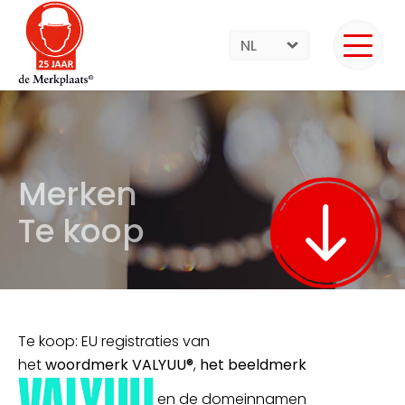
NL
Merken
Te koop
Te koop: EU registraties van
het
woordmerk VALYUU®
,
het beeldmerk
en de domeinnamen