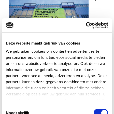
Deze website maakt gebruik van cookies
We gebruiken cookies om content en advertenties te
belangenafweging speelt het doel van de parodie
personaliseren, om functies voor social media te bieden
een belangrijke factor. Hierbij is het onderscheid
en om ons websiteverkeer te analyseren. Ook delen we
tussen een parodie met een ideëel doel en een
informatie over uw gebruik van onze site met onze
parodie met een commercieel doel wederom van
partners voor social media, adverteren en analyse. Deze
belang voor de mate van bescherming. Een ideële
partners kunnen deze gegevens combineren met andere
parodie maakt gebruik van een merk om een
informatie die u aan ze heeft verstrekt of die ze hebben
statement te maken. Een voorbeeld van een ideële
verzameld op basis van uw gebruik van hun services. U
parodie in het merkenrecht komt voor in het vonnis ​
gaat akkoord met onze cookies als u onze website blijft
De Staat der Nederlanden/Greenpeace
​ waarin
gebruiken.
Toestemmingsselectie
Greenpeace een spandoek op een
Noodzakelijk