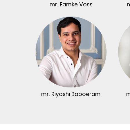
mr. Famke Voss
m
mr. Riyoshi Baboeram
m