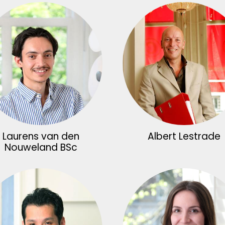
Laurens van den
Albert Lestrade
Nouweland BSc