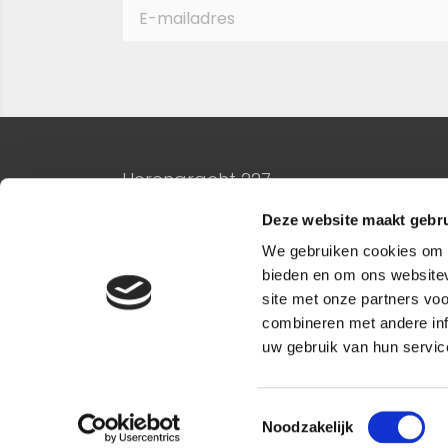
Herengracht 227
1016 BG Amsterdam
Deze website maakt gebru
020-3306610
We gebruiken cookies om c
bieden en om ons websitev
site met onze partners vo
combineren met andere inf
uw gebruik van hun service
Algemene voorwaarden
Toestemmingsselectie
Noodzakelijk
Privacyverklaring