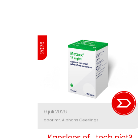
2026
9 juli 2026
door mr. Alphons Geerlings
Kansloos of… toch niet?