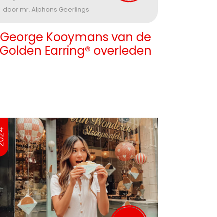
door mr. Alphons Geerlings
George Kooymans van de
Golden Earring® overleden
024