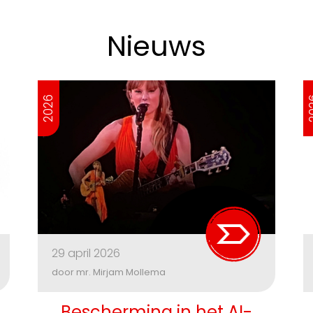
Nieuws
2026
2
29 april 2026
door mr. Mirjam Mollema
Bescherming in het AI-