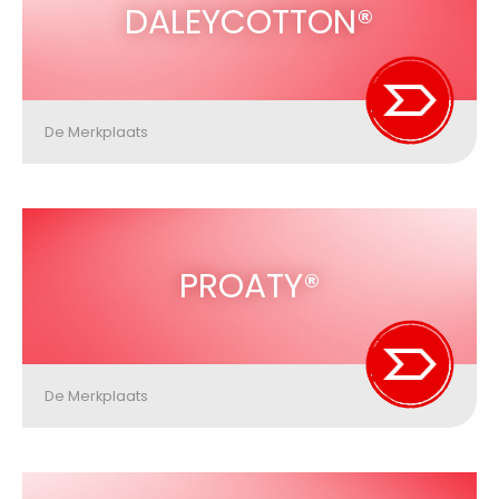
DALEYCOTTON®
De Merkplaats
PROATY®
De Merkplaats