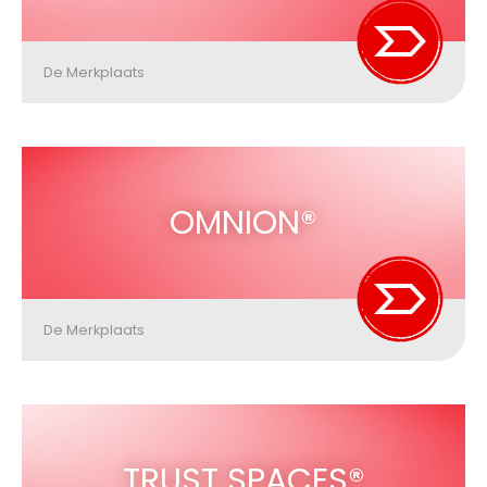
De Merkplaats
OMNION®
De Merkplaats
TRUST SPACES®