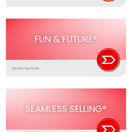
FUN & FUTURE®
De Merkplaats
SEAMLESS SELLING®