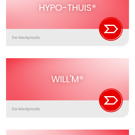
HYPO-THUIS®
De Merkplaats
WILL'M®
De Merkplaats