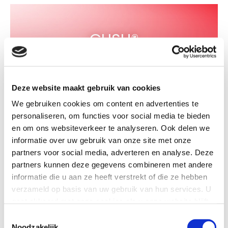
GUSH®
Deze website maakt gebruik van cookies
De Merkplaats
We gebruiken cookies om content en advertenties te
personaliseren, om functies voor social media te bieden
en om ons websiteverkeer te analyseren. Ook delen we
informatie over uw gebruik van onze site met onze
partners voor social media, adverteren en analyse. Deze
BO-BOTTLES®
partners kunnen deze gegevens combineren met andere
informatie die u aan ze heeft verstrekt of die ze hebben
verzameld op basis van uw gebruik van hun services. U
gaat akkoord met onze cookies als u onze website blijft
De Merkplaats
gebruiken.
Toestemmingsselectie
Noodzakelijk