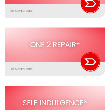
De Merkplaats
ONE 2 REPAIR®
De Merkplaats
SELF INDULGENCE®