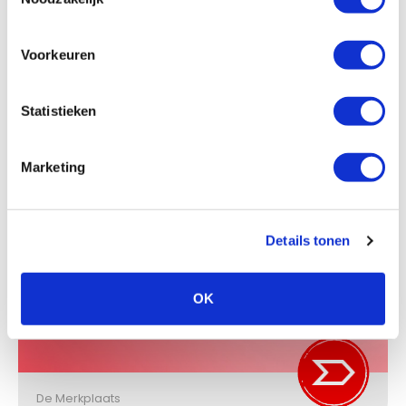
Voorkeuren
KNIPON®
Statistieken
Marketing
De Merkplaats
Details tonen
POLLINATION®
OK
De Merkplaats