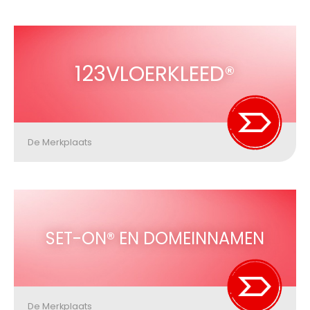
123VLOERKLEED®
De Merkplaats
SET-ON® EN DOMEINNAMEN
De Merkplaats